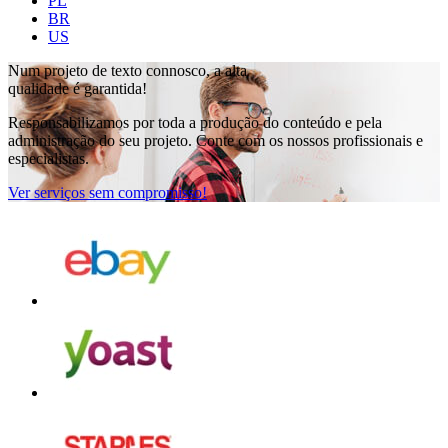
PL
BR
US
Num projeto de
texto connosco, a alta
qualidade é garantida!
Responsabilizamos por toda a produção do conteúdo e pela
administração do seu projeto. Conte com os nossos profissionais e
especialistas.
Ver serviços sem compromisso!