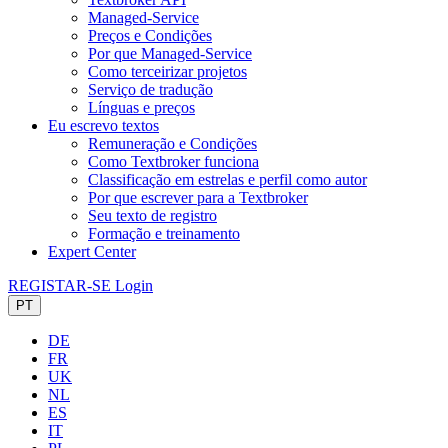
Managed-Service
Preços e Condições
Por que Managed-Service
Como terceirizar projetos
Serviço de tradução
Línguas e preços
Eu escrevo textos
Remuneração e Condições
Como Textbroker funciona
Classificação em estrelas e perfil como autor
Por que escrever para a Textbroker
Seu texto de registro
Formação e treinamento
Expert Center
REGISTAR-SE
Login
PT
DE
FR
UK
NL
ES
IT