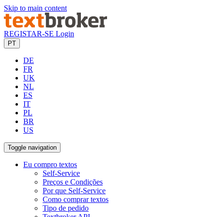
Skip to main content
REGISTAR-SE
Login
PT
DE
FR
UK
NL
ES
IT
PL
BR
US
Toggle navigation
Eu compro textos
Self-Service
Preços e Condições
Por que Self-Service
Como comprar textos
Tipo de pedido
Textbroker API