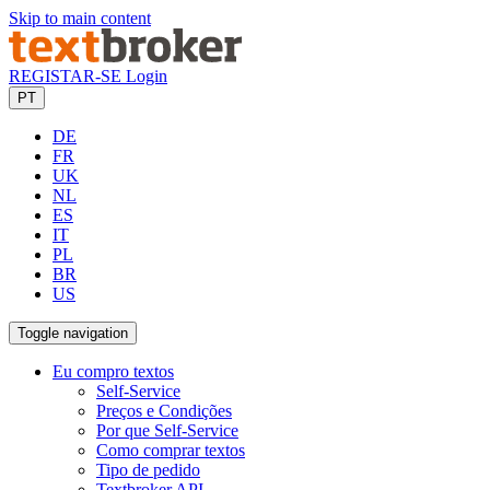
Skip to main content
REGISTAR-SE
Login
PT
DE
FR
UK
NL
ES
IT
PL
BR
US
Toggle navigation
Eu compro textos
Self-Service
Preços e Condições
Por que Self-Service
Como comprar textos
Tipo de pedido
Textbroker API