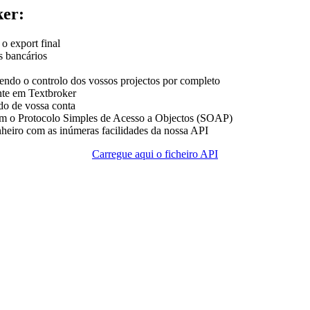
ker:
o export final
s bancários
ntendo o controlo dos vossos projectos por completo
ente em Textbroker
ldo de vossa conta
om o Protocolo Simples de Acesso a Objectos (SOAP)
heiro com as inúmeras facilidades da nossa API
Carregue aqui o ficheiro API