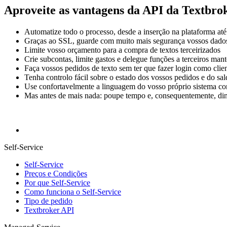
Aproveite as vantagens
da API da Textbro
Automatize todo o processo, desde a inserção na plataforma até 
Graças ao SSL, guarde com muito mais segurança vossos dado
Limite vosso orçamento para a compra de textos terceirizados
Crie subcontas, limite gastos e delegue funções a terceiros ma
Faça vossos pedidos de texto sem ter que fazer login como cli
Tenha controlo fácil sobre o estado dos vossos pedidos e do sa
Use confortavelmente a linguagem do vosso próprio sistema c
Mas antes de mais nada: poupe tempo e, consequentemente, din
Self-Service
Self-Service
Preços e Condições
Por que Self-Service
Como funciona o Self-Service
Tipo de pedido
Textbroker API