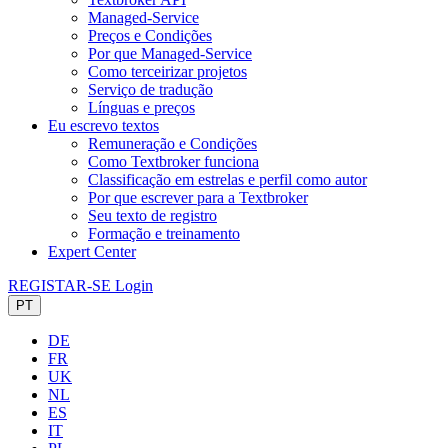
Managed-Service
Preços e Condições
Por que Managed-Service
Como terceirizar projetos
Serviço de tradução
Línguas e preços
Eu escrevo textos
Remuneração e Condições
Como Textbroker funciona
Classificação em estrelas e perfil como autor
Por que escrever para a Textbroker
Seu texto de registro
Formação e treinamento
Expert Center
REGISTAR-SE
Login
PT
DE
FR
UK
NL
ES
IT