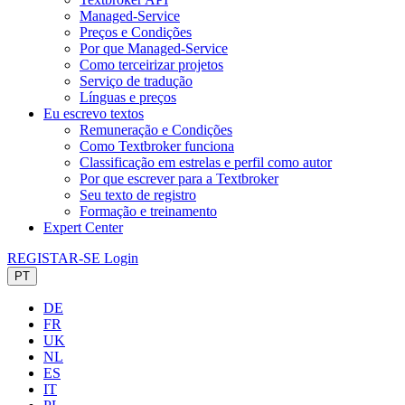
Managed-Service
Preços e Condições
Por que Managed-Service
Como terceirizar projetos
Serviço de tradução
Línguas e preços
Eu escrevo textos
Remuneração e Condições
Como Textbroker funciona
Classificação em estrelas e perfil como autor
Por que escrever para a Textbroker
Seu texto de registro
Formação e treinamento
Expert Center
REGISTAR-SE
Login
PT
DE
FR
UK
NL
ES
IT