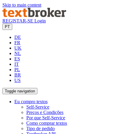
Skip to main content
REGISTAR-SE
Login
PT
DE
FR
UK
NL
ES
IT
PL
BR
US
Toggle navigation
Eu compro textos
Self-Service
Preços e Condições
Por que Self-Service
Como comprar textos
Tipo de pedido
Textbroker API