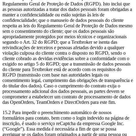
Regulamento Geral de Proteção de Dados (RGPD). Isto inclui que
as pessoas autorizadas a tratar dos dados pessoais foram obrigadas a
manter a confidencialidade ou estão sujeitas às leis de
confidencialidade; que o manuseio de dados pessoais do cliente
respeita as leis do Regulamento Geral de Proteção de Dados mesmo
sem o consentimento do cliente; que os dados pessoais são
apropriadamente protegidos por meios técnicos e organizacionais
segundo o Art. 32 do RGPD; que a Textbroker se isenta das
reivindicações de terceiros e pessoas afetadas devido a qualquer
violação culposa do cliente contra o disposto no RGPD, sendo o
cliente cobrado as devidas evidências sobre a conformidade com o
exigido no artigo 5 do RGPD; que a transmissão de dados pessoais
do cliente para Textbroker está de acordo com os requisitos do
RGPD (transmissão com base nas autoridades legais ou
consentimento legal, cumprimento das obrigações de transparência e
do titular dos dados). Caso o cumprimento do contrato exija o
processamento adicional dos dados pessoais, as partes devem se
comprometer a estabelecer um contrato de processamento de dados
das OpenOrders, TeamOrders e DirectOrders para este fim.
15.2 Para impedir o preenchimento automático de nossos
formulários para contato, bem como o login indevido na página de
inscrição, é usado o serviço reCaptcha da empressa Google Inc.
(“Google”). Essa medida é necessária a fim de que se possa
averiguar se os dados foram originados a partir de uma pessoa ou