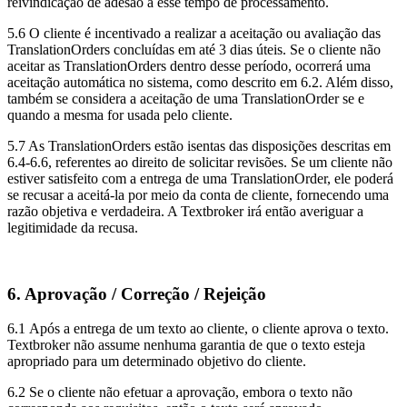
reivindicação de adesão a esse tempo de processamento.
5.6 O cliente é incentivado a realizar a aceitação ou avaliação das
TranslationOrders concluídas em até 3 dias úteis. Se o cliente não
aceitar as TranslationOrders dentro desse período, ocorrerá uma
aceitação automática no sistema, como descrito em 6.2. Além disso,
também se considera a aceitação de uma TranslationOrder se e
quando a mesma for usada pelo cliente.
5.7 As TranslationOrders estão isentas das disposições descritas em
6.4-6.6, referentes ao direito de solicitar revisões. Se um cliente não
estiver satisfeito com a entrega de uma TranslationOrder, ele poderá
se recusar a aceitá-la por meio da conta de cliente, fornecendo uma
razão objetiva e verdadeira. A Textbroker irá então averiguar a
legitimidade da recusa.
6. Aprovação / Correção / Rejeição
6.1 Após a entrega de um texto ao cliente, o cliente aprova o texto.
Textbroker não assume nenhuma garantia de que o texto esteja
apropriado para um determinado objetivo do cliente.
6.2 Se o cliente não efetuar a aprovação, embora o texto não