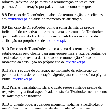
número (máximo) de palavras e a remuneração aplicável por
palavra. A remuneração por palavra resulta como se segue:
8.8 Em caso de OpenOrder, a tabela de remuneração para clientes
em
textbroker.pt
, é válida no momento da atribuição.
8.9 Em caso de DirectOrder, como a soma da lista de preços
individual do respetivo autor mais a taxa percentual de Textbroker,
que resulta das tabelas de remuneração válidas no momento da
atribuição no próprio site de
textbroker.pt
.
8.10 Em caso de TeamOrder, como a soma das remunerações
estabelecidas pelo cliente para uma equipe mais a taxa percentual de
Textbroker, que resulta das tabelas de remuneração válidas no
momento da atribuição no próprio site de
textbroker.pt
.
8.11 Para a equipe de correção, no momento da solicitação do
pedido, a tabela de remuneração vigente para clientes está na página
virtual
textbroker.pt
.
8.12 Para as TranslationOrders, o custo segue a lista de preços da
respetiva língua final especificada no site da Textbroker no momento
da solicitação da tradução.
8.13 O cliente pode, a qualquer momento, solicitar a Textbroker o
reembolso dos adiantamentos, desde que eles não estejam