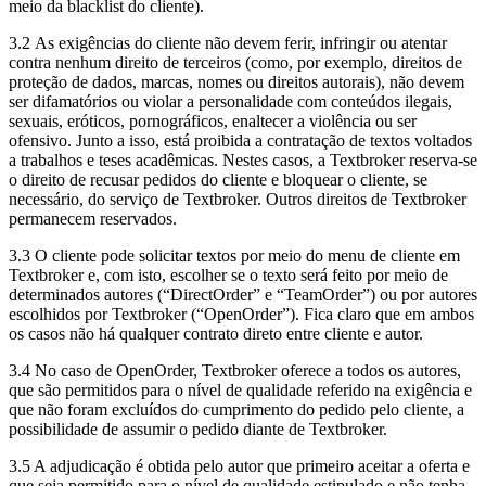
meio da blacklist do cliente).
3.2 As exigências do cliente não devem ferir, infringir ou atentar
contra nenhum direito de terceiros (como, por exemplo, direitos de
proteção de dados, marcas, nomes ou direitos autorais), não devem
ser difamatórios ou violar a personalidade com conteúdos ilegais,
sexuais, eróticos, pornográficos, enaltecer a violência ou ser
ofensivo. Junto a isso, está proibida a contratação de textos voltados
a trabalhos e teses acadêmicas. Nestes casos, a Textbroker reserva-se
o direito de recusar pedidos do cliente e bloquear o cliente, se
necessário, do serviço de Textbroker. Outros direitos de Textbroker
permanecem reservados.
3.3 O cliente pode solicitar textos por meio do menu de cliente em
Textbroker e, com isto, escolher se o texto será feito por meio de
determinados autores (“DirectOrder” e “TeamOrder”) ou por autores
escolhidos por Textbroker (“OpenOrder”). Fica claro que em ambos
os casos não há qualquer contrato direto entre cliente e autor.
3.4 No caso de OpenOrder, Textbroker oferece a todos os autores,
que são permitidos para o nível de qualidade referido na exigência e
que não foram excluídos do cumprimento do pedido pelo cliente, a
possibilidade de assumir o pedido diante de Textbroker.
3.5 A adjudicação é obtida pelo autor que primeiro aceitar a oferta e
que seja permitido para o nível de qualidade estipulado e não tenha