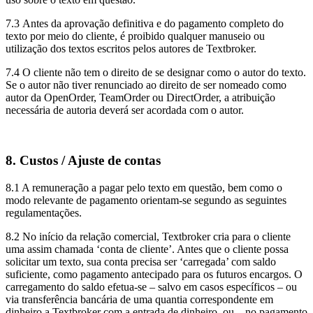
7.3 Antes da aprovação definitiva e do pagamento completo do
texto por meio do cliente, é proibido qualquer manuseio ou
utilização dos textos escritos pelos autores de Textbroker.
7.4 O cliente não tem o direito de se designar como o autor do texto.
Se o autor não tiver renunciado ao direito de ser nomeado como
autor da OpenOrder, TeamOrder ou DirectOrder, a atribuição
necessária de autoria deverá ser acordada com o autor.
8. Custos / Ajuste de contas
8.1 A remuneração a pagar pelo texto em questão, bem como o
modo relevante de pagamento orientam-se segundo as seguintes
regulamentações.
8.2 No início da relação comercial, Textbroker cria para o cliente
uma assim chamada ‘conta de cliente’. Antes que o cliente possa
solicitar um texto, sua conta precisa ser ‘carregada’ com saldo
suficiente, como pagamento antecipado para os futuros encargos. O
carregamento do saldo efetua-se – salvo em casos específicos – ou
via transferência bancária de uma quantia correspondente em
dinheiro a Textbroker com a entrada de dinheiro, ou – no pagamento