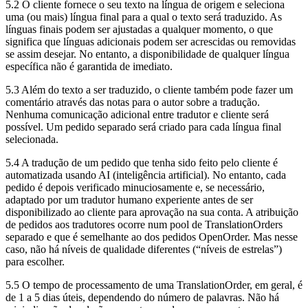
5.2 O cliente fornece o seu texto na língua de origem e seleciona
uma (ou mais) língua final para a qual o texto será traduzido. As
línguas finais podem ser ajustadas a qualquer momento, o que
significa que línguas adicionais podem ser acrescidas ou removidas
se assim desejar. No entanto, a disponibilidade de qualquer língua
específica não é garantida de imediato.
5.3 Além do texto a ser traduzido, o cliente também pode fazer um
comentário através das notas para o autor sobre a tradução.
Nenhuma comunicação adicional entre tradutor e cliente será
possível. Um pedido separado será criado para cada língua final
selecionada.
5.4 A tradução de um pedido que tenha sido feito pelo cliente é
automatizada usando AI (inteligência artificial). No entanto, cada
pedido é depois verificado minuciosamente e, se necessário,
adaptado por um tradutor humano experiente antes de ser
disponibilizado ao cliente para aprovação na sua conta. A atribuição
de pedidos aos tradutores ocorre num pool de TranslationOrders
separado e que é semelhante ao dos pedidos OpenOrder. Mas nesse
caso, não há níveis de qualidade diferentes (“níveis de estrelas”)
para escolher.
5.5 O tempo de processamento de uma TranslationOrder, em geral, é
de 1 a 5 dias úteis, dependendo do número de palavras. Não há