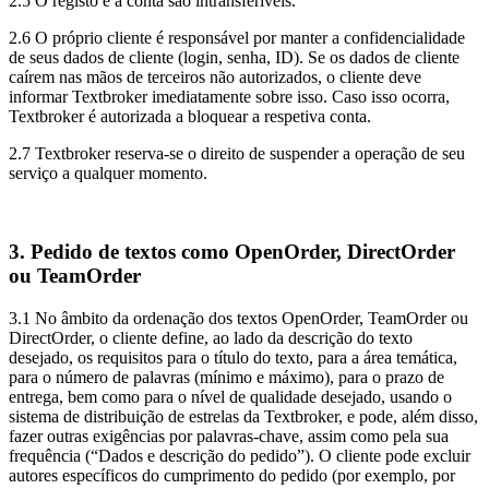
2.5 O registo e a conta são intransferíveis.
2.6 O próprio cliente é responsável por manter a confidencialidade
de seus dados de cliente (login, senha, ID). Se os dados de cliente
caírem nas mãos de terceiros não autorizados, o cliente deve
informar Textbroker imediatamente sobre isso. Caso isso ocorra,
Textbroker é autorizada a bloquear a respetiva conta.
2.7 Textbroker reserva-se o direito de suspender a operação de seu
serviço a qualquer momento.
3. Pedido de textos como OpenOrder, DirectOrder
ou TeamOrder
3.1 No âmbito da ordenação dos textos OpenOrder, TeamOrder ou
DirectOrder, o cliente define, ao lado da descrição do texto
desejado, os requisitos para o título do texto, para a área temática,
para o número de palavras (mínimo e máximo), para o prazo de
entrega, bem como para o nível de qualidade desejado, usando o
sistema de distribuição de estrelas da Textbroker, e pode, além disso,
fazer outras exigências por palavras-chave, assim como pela sua
frequência (“Dados e descrição do pedido”). O cliente pode excluir
autores específicos do cumprimento do pedido (por exemplo, por