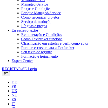
Managed-Service
Preços e Condições
Por que Managed-Service
Como terceirizar projetos
Serviço de tradução
Línguas e preços
Eu escrevo textos
Remuneração e Condições
Como Textbroker funciona
Classificação em estrelas e perfil como autor
Por que escrever para a Textbroker
Seu texto de registro
Formação e treinamento
Expert Center
REGISTAR-SE
Login
PT
DE
FR
UK
NL
ES
IT