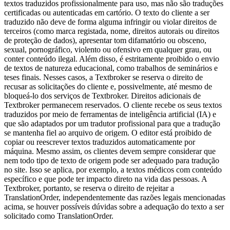
textos traduzidos profissionalmente para uso, mas não são traduções
certificadas ou autenticadas em cartório. O texto do cliente a ser
traduzido não deve de forma alguma infringir ou violar direitos de
terceiros (como marca registada, nome, direitos autorais ou direitos
de proteção de dados), apresentar tom difamatório ou obsceno,
sexual, pornográfico, violento ou ofensivo em qualquer grau, ou
conter conteúdo ilegal. Além disso, é estritamente proibido o envio
de textos de natureza educacional, como trabalhos de seminários e
teses finais. Nesses casos, a Textbroker se reserva o direito de
recusar as solicitações do cliente e, possivelmente, até mesmo de
bloqueá-lo dos serviços de Textbroker. Direitos adicionais de
Textbroker permanecem reservados. O cliente recebe os seus textos
traduzidos por meio de ferramentas de inteligência artificial (IA) e
que são adaptados por um tradutor profissional para que a tradução
se mantenha fiel ao arquivo de origem. O editor está proibido de
copiar ou reescrever textos traduzidos automaticamente por
máquina. Mesmo assim, os clientes devem sempre considerar que
nem todo tipo de texto de origem pode ser adequado para tradução
no site. Isso se aplica, por exemplo, a textos médicos com conteúdo
específico e que pode ter impacto direto na vida das pessoas. A
Textbroker, portanto, se reserva o direito de rejeitar a
TranslationOrder, independentemente das razões legais mencionadas
acima, se houver possíveis dúvidas sobre a adequação do texto a ser
solicitado como TranslationOrder.