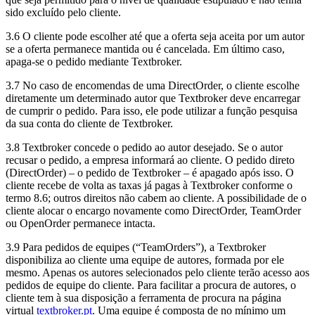
sido excluído pelo cliente.
3.6 O cliente pode escolher até que a oferta seja aceita por um autor
se a oferta permanece mantida ou é cancelada. Em último caso,
apaga-se o pedido mediante Textbroker.
3.7 No caso de encomendas de uma DirectOrder, o cliente escolhe
diretamente um determinado autor que Textbroker deve encarregar
de cumprir o pedido. Para isso, ele pode utilizar a função pesquisa
da sua conta do cliente de Textbroker.
3.8 Textbroker concede o pedido ao autor desejado. Se o autor
recusar o pedido, a empresa informará ao cliente. O pedido direto
(DirectOrder) – o pedido de Textbroker – é apagado após isso. O
cliente recebe de volta as taxas já pagas à Textbroker conforme o
termo 8.6; outros direitos não cabem ao cliente. A possibilidade de o
cliente alocar o encargo novamente como DirectOrder, TeamOrder
ou OpenOrder permanece intacta.
3.9 Para pedidos de equipes (“TeamOrders”), a Textbroker
disponibiliza ao cliente uma equipe de autores, formada por ele
mesmo. Apenas os autores selecionados pelo cliente terão acesso aos
pedidos de equipe do cliente. Para facilitar a procura de autores, o
cliente tem à sua disposição a ferramenta de procura na página
virtual
textbroker.pt
. Uma equipe é composta de no mínimo um