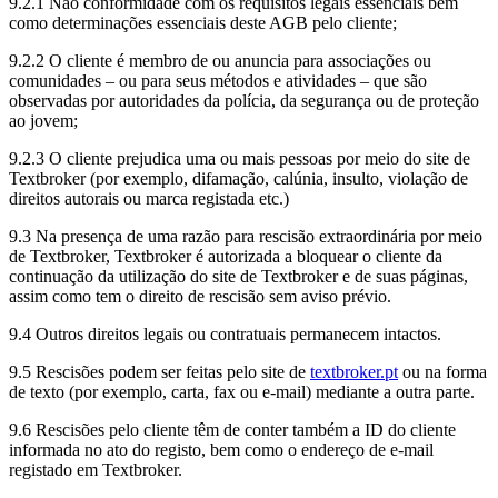
9.2.1 Não conformidade com os requisitos legais essenciais bem
como determinações essenciais deste AGB pelo cliente;
9.2.2 O cliente é membro de ou anuncia para associações ou
comunidades – ou para seus métodos e atividades – que são
observadas por autoridades da polícia, da segurança ou de proteção
ao jovem;
9.2.3 O cliente prejudica uma ou mais pessoas por meio do site de
Textbroker (por exemplo, difamação, calúnia, insulto, violação de
direitos autorais ou marca registada etc.)
9.3 Na presença de uma razão para rescisão extraordinária por meio
de Textbroker, Textbroker é autorizada a bloquear o cliente da
continuação da utilização do site de Textbroker e de suas páginas,
assim como tem o direito de rescisão sem aviso prévio.
9.4 Outros direitos legais ou contratuais permanecem intactos.
9.5 Rescisões podem ser feitas pelo site de
textbroker.pt
ou na forma
de texto (por exemplo, carta, fax ou e-mail) mediante a outra parte.
9.6 Rescisões pelo cliente têm de conter também a ID do cliente
informada no ato do registo, bem como o endereço de e-mail
registado em Textbroker.