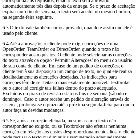
corresponda aos requisitos, então o texto será aprovado
automaticamente três dias depois da entrega. Se o prazo de aceitação
expirar num fim de semana, o texto será aceito, no mesmo horário,
na segunda-feira seguinte.
6.3 O texto vale também como aprovado, quando e assim que ele é
usado pelo cliente.
6.4 Até a aprovação, o cliente pode exigir correções de uma
OpenOrder, TeamOrder ou DirectOrder, quando o texto não
corresponder aos requisitos. O cliente pode selecionar as correções
do texto através da opção ‘Permitir Alterações’ no menu do usuário
de sua conta de cliente. Em caso de um pedido de correções, o
cliente tem à sua disposição um campo de texto, no qual ele realiza
detalhadamente as alterações desejadas. As indicações para
correções têm de ser feitas o mais exatamente possível. Textbroker
ou o autor irá corrigir tais falhas dentro do prazo adequado.
Excluídos do prazo de revisão estão os fins de semana (sábado e
domingo). Caso o autor receba um pedido de alteração através do
sistema, prolonga-se o prazo até a próxima segunda-feira para que o
autor faça as devidas mudanças.
6.5 Se, após a correção efetuada, mesmo assim o texto não
corresponder ao exigido, ou se Textbroker não efetuar nenhuma
correção em relação aos custos desproporcionalmente altos, o cliente
pode recusar o texto ou diminuir a remuneração adequadamente.