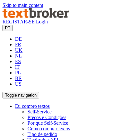
Skip to main content
REGISTAR-SE
Login
PT
DE
FR
UK
NL
ES
IT
PL
BR
US
Toggle navigation
Eu compro textos
Self-Service
Preços e Condições
Por que Self-Service
Como comprar textos
Tipo de pedido
Textbroker API