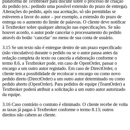
plataforma de Textbroker para discutir sobre o processo de criação
do pedido (ex.: pedindo uma possível extensão do prazo de entrega).
Alterações do pedido, após sua aceitação, só são permitidas se
estiverem a favor do autor – por exemplo, a extensão do prazo de
entrega ou o aumento do limite de palavras. O cliente deve notificar
à Textbroker sobre qualquer alteração nas especificações. Se não
houver acordo, o autor pode cancelar o processamento do pedido
através do botão ‘cancelar’ no menu de sua conta de usuário.
3.15 Se um texto não é entregue dentro de um prazo especificado
(não vinculativo) durante o pedido ou se o autor pausa antes da
redação completa do texto ou cancela a elaboração conforme o
termo 8.6, a Textbroker pode, em caso de OpenOrder, passar o
encargo a um outro autor registado. Em caso de DirectOrder, o
cliente tem a possibilidade de recolocar o encargo ou como novo
pedido direto (DirectOrder) a um outro autor determinado ou como
pedido aberto (OpenOrder). Para pedidos de equipe (TeamOrder) a
Textbroker poderá atribuir a solicitação a um outro autor autorizado
da equipe.
3.16 Caso contrário o contrato é eliminado. O cliente recebe de volta
as taxas já pagas à Textbroker conforme o termo 8.13; outros
direitos não cabem ao cliente.