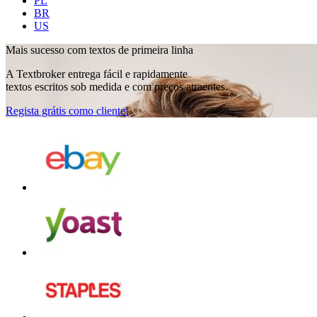
PL
BR
US
Mais sucesso
com textos de primeira linha
A Textbroker entrega fácil e rapidamente
textos escritos sob medida e com preços atraentes.
Regista grátis como cliente!