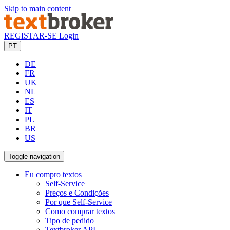
Skip to main content
REGISTAR-SE
Login
PT
DE
FR
UK
NL
ES
IT
PL
BR
US
Toggle navigation
Eu compro textos
Self-Service
Preços e Condições
Por que Self-Service
Como comprar textos
Tipo de pedido
Textbroker API