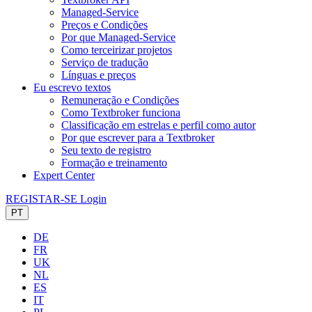
Managed-Service
Preços e Condições
Por que Managed-Service
Como terceirizar projetos
Serviço de tradução
Línguas e preços
Eu escrevo textos
Remuneração e Condições
Como Textbroker funciona
Classificação em estrelas e perfil como autor
Por que escrever para a Textbroker
Seu texto de registro
Formação e treinamento
Expert Center
REGISTAR-SE
Login
PT
DE
FR
UK
NL
ES
IT