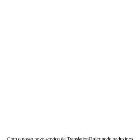
Com o nosso novo serviço de TranslationOrder pode traduzir os