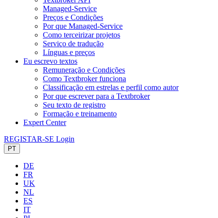
Managed-Service
Preços e Condições
Por que Managed-Service
Como terceirizar projetos
Serviço de tradução
Línguas e preços
Eu escrevo textos
Remuneração e Condições
Como Textbroker funciona
Classificação em estrelas e perfil como autor
Por que escrever para a Textbroker
Seu texto de registro
Formação e treinamento
Expert Center
REGISTAR-SE
Login
PT
DE
FR
UK
NL
ES
IT