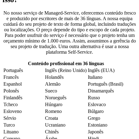
No nosso serviço de Managed-Service, oferecemos conteúdo fresco
e produzido por escritores de mais de 36 línguas. A nossa equipa
cuidará do seu projeto de texto de forma global, incluindo traduções
ou localizações. O preço depende do tipo e escopo de cada projeto.
Para poder usufruir do serviço é necessário que o projeto tenha um
orçamento mínimo de 1.000 euros. Assim, assumimos a gerência do
seu projeto de tradução. Uma outra alternativa é usar a nossa
plataforma Self-Service.
Conteúdo profissional em 36 línguas
Português
Inglês (Reino Unido)
Inglês (EUA)
Francês
Holandês
Italiano
Espanhol
Alemão
Português (Brasil)
Polonês
Sueco
Dinamarquês
Finlandês
Norueguês
Russo
Tcheco
Húngaro
Eslovaco
Esloveno
Romeno
Búlgaro
Sérvio
Croata
Grego
Turco
Ucraniano
Estoniano
Lituano
Chinês
Japonês
Coreano
Árabe
Hindi