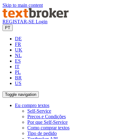
Skip to main content
REGISTAR-SE
Login
PT
DE
FR
UK
NL
ES
IT
PL
BR
US
Toggle navigation
Eu compro textos
Self-Service
Preços e Condições
Por que Self-Service
Como comprar textos
Tipo de pedido
Textbroker API