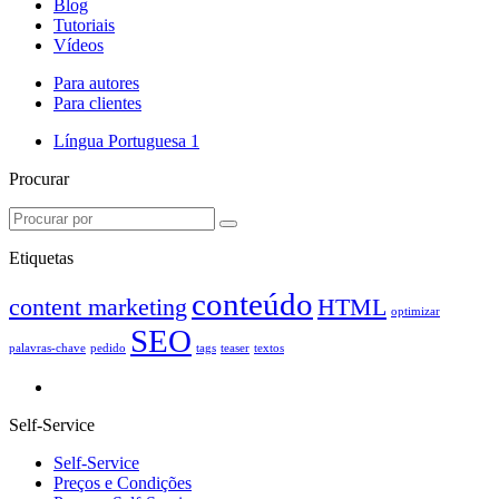
Blog
Tutoriais
Vídeos
Para autores
Para clientes
Língua Portuguesa
1
Procurar
Etiquetas
conteúdo
content marketing
HTML
optimizar
SEO
palavras-chave
pedido
tags
teaser
textos
Self-Service
Self-Service
Preços e Condições