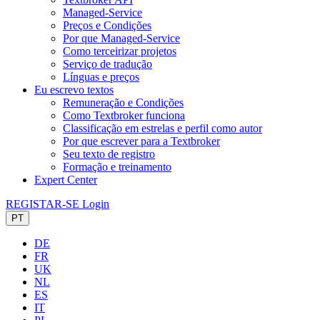
Managed-Service
Preços e Condições
Por que Managed-Service
Como terceirizar projetos
Serviço de tradução
Línguas e preços
Eu escrevo textos
Remuneração e Condições
Como Textbroker funciona
Classificação em estrelas e perfil como autor
Por que escrever para a Textbroker
Seu texto de registro
Formação e treinamento
Expert Center
REGISTAR-SE
Login
PT
DE
FR
UK
NL
ES
IT