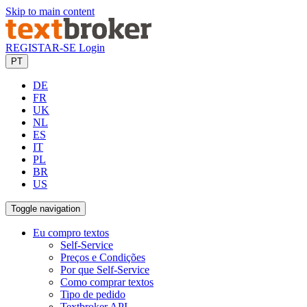
Skip to main content
REGISTAR-SE
Login
PT
DE
FR
UK
NL
ES
IT
PL
BR
US
Toggle navigation
Eu compro textos
Self-Service
Preços e Condições
Por que Self-Service
Como comprar textos
Tipo de pedido
Textbroker API