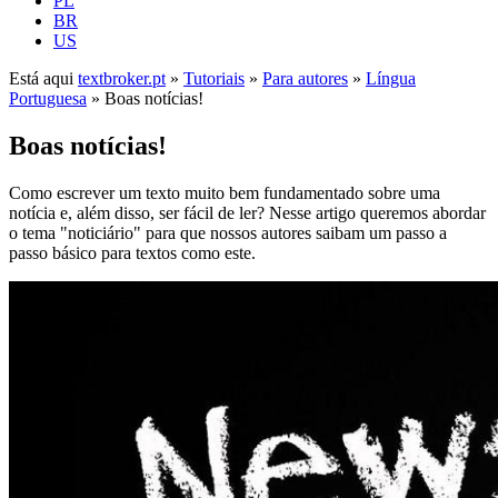
PL
BR
US
Está aqui
textbroker.pt
»
Tutoriais
»
Para autores
»
Língua
Portuguesa
»
Boas notícias!
Boas notícias!
Como escrever um texto muito bem fundamentado sobre uma
notícia e, além disso, ser fácil de ler? Nesse artigo queremos abordar
o tema "noticiário" para que nossos autores saibam um passo a
passo básico para textos como este.