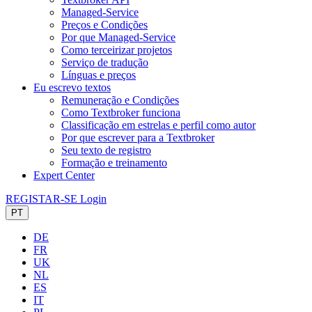
Managed-Service
Preços e Condições
Por que Managed-Service
Como terceirizar projetos
Serviço de tradução
Línguas e preços
Eu escrevo textos
Remuneração e Condições
Como Textbroker funciona
Classificação em estrelas e perfil como autor
Por que escrever para a Textbroker
Seu texto de registro
Formação e treinamento
Expert Center
REGISTAR-SE
Login
PT
DE
FR
UK
NL
ES
IT