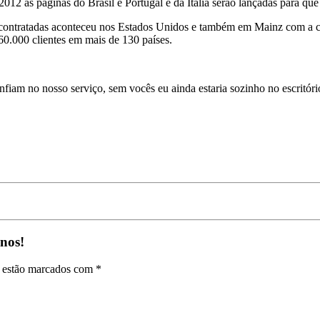
12 as páginas do Brasil e Portugal e da Itália serão lançadas para que 
contratadas aconteceu nos Estados Unidos e também em Mainz com a ch
60.000 clientes em mais de 130 países.
nfiam no nosso serviço, sem vocês eu ainda estaria sozinho no escrit
nos!
s estão marcados com *