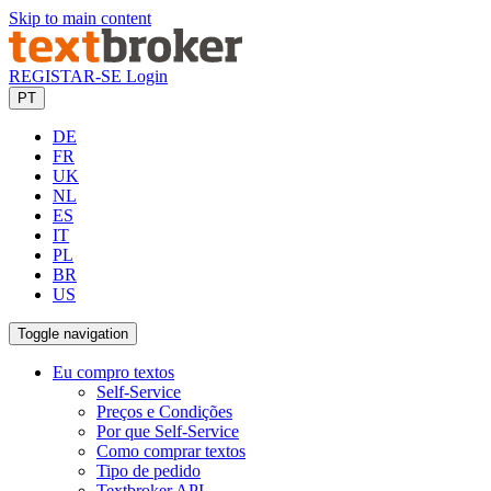
Skip to main content
REGISTAR-SE
Login
PT
DE
FR
UK
NL
ES
IT
PL
BR
US
Toggle navigation
Eu compro textos
Self-Service
Preços e Condições
Por que Self-Service
Como comprar textos
Tipo de pedido
Textbroker API