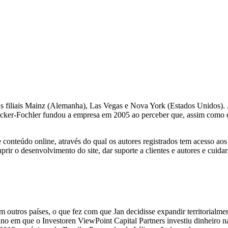
s filiais Mainz (Alemanha), Las Vegas e Nova York (Estados Unidos). J
ecker-Fochler fundou a empresa em 2005 ao perceber que, assim como el
nteúdo online, através do qual os autores registrados tem acesso aos pe
ir o desenvolvimento do site, dar suporte a clientes e autores e cuidar
outros países, o que fez com que Jan decidisse expandir territorialm
o em que o Investoren ViewPoint Capital Partners investiu dinheiro na