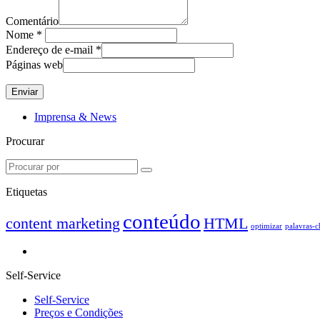
Comentário
Nome
*
Endereço de e-mail
*
Páginas web
Imprensa & News
Procurar
Etiquetas
conteúdo
content marketing
HTML
optimizar
palavras-
Self-Service
Self-Service
Preços e Condições