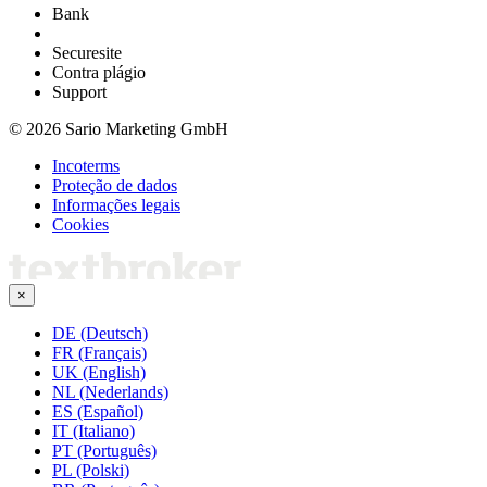
Bank
Securesite
Contra plágio
Support
© 2026 Sario Marketing GmbH
Incoterms
Proteção de dados
Informações legais
Cookies
×
DE (Deutsch)
FR (Français)
UK (English)
NL (Nederlands)
ES (Español)
IT (Italiano)
PT (Português)
PL (Polski)