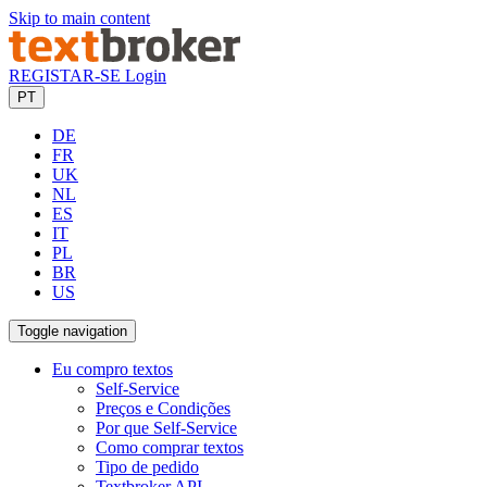
Skip to main content
REGISTAR-SE
Login
PT
DE
FR
UK
NL
ES
IT
PL
BR
US
Toggle navigation
Eu compro textos
Self-Service
Preços e Condições
Por que Self-Service
Como comprar textos
Tipo de pedido
Textbroker API