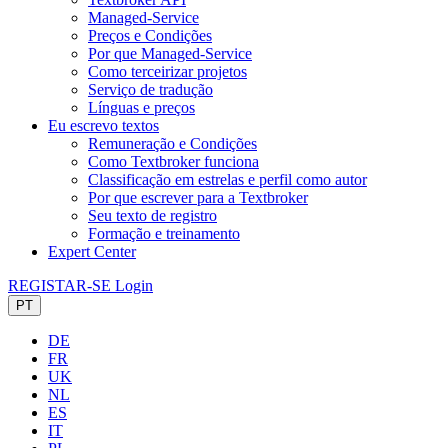
Managed-Service
Preços e Condições
Por que Managed-Service
Como terceirizar projetos
Serviço de tradução
Línguas e preços
Eu escrevo textos
Remuneração e Condições
Como Textbroker funciona
Classificação em estrelas e perfil como autor
Por que escrever para a Textbroker
Seu texto de registro
Formação e treinamento
Expert Center
REGISTAR-SE
Login
PT
DE
FR
UK
NL
ES
IT