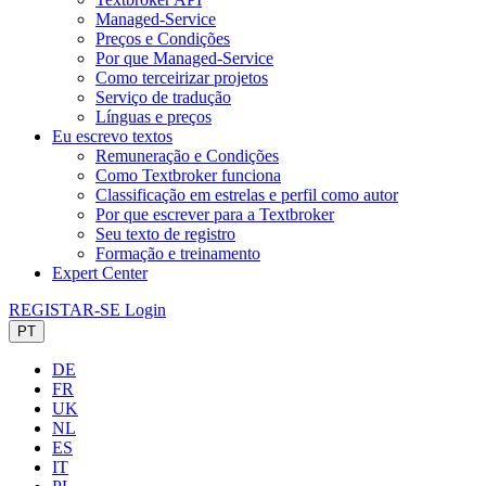
Managed-Service
Preços e Condições
Por que Managed-Service
Como terceirizar projetos
Serviço de tradução
Línguas e preços
Eu escrevo textos
Remuneração e Condições
Como Textbroker funciona
Classificação em estrelas e perfil como autor
Por que escrever para a Textbroker
Seu texto de registro
Formação e treinamento
Expert Center
REGISTAR-SE
Login
PT
DE
FR
UK
NL
ES
IT