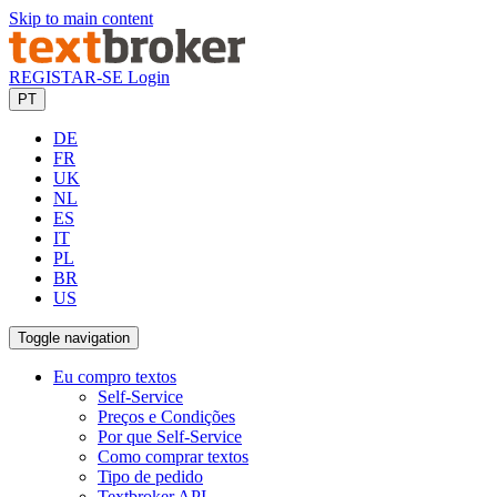
Skip to main content
REGISTAR-SE
Login
PT
DE
FR
UK
NL
ES
IT
PL
BR
US
Toggle navigation
Eu compro textos
Self-Service
Preços e Condições
Por que Self-Service
Como comprar textos
Tipo de pedido
Textbroker API