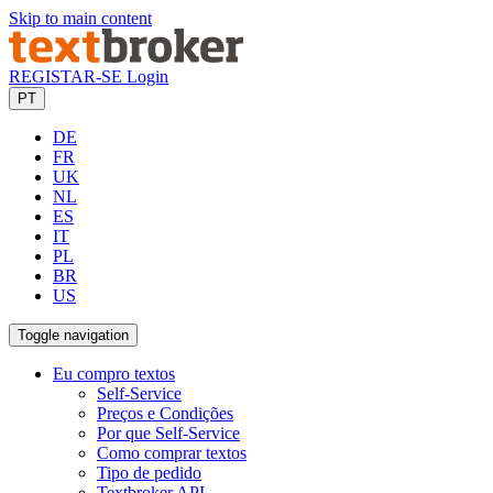
Skip to main content
REGISTAR-SE
Login
PT
DE
FR
UK
NL
ES
IT
PL
BR
US
Toggle navigation
Eu compro textos
Self-Service
Preços e Condições
Por que Self-Service
Como comprar textos
Tipo de pedido
Textbroker API