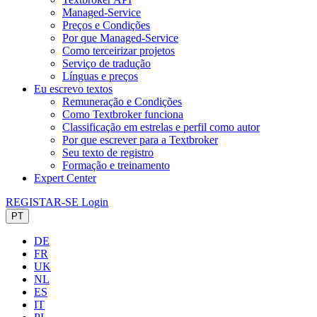
Managed-Service
Preços e Condições
Por que Managed-Service
Como terceirizar projetos
Serviço de tradução
Línguas e preços
Eu escrevo textos
Remuneração e Condições
Como Textbroker funciona
Classificação em estrelas e perfil como autor
Por que escrever para a Textbroker
Seu texto de registro
Formação e treinamento
Expert Center
REGISTAR-SE
Login
PT
DE
FR
UK
NL
ES
IT